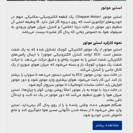
استپر موتور
استپر موتور (Stepper Motor)، یک قطعه الکترونیکی-مکانیکی مهم در
خودروهای انژکتوری است که روی دریچه گاز قرار دارد. ⚙️ وظیفه اصلی آن
تنظیم دور موتور در حالت درجا (خلاص) و کنترل میزان هوای ورودی به
منیفولد هوا، به خصوص زمانی که پدال گاز فشرده نیست، می‌باشد.
نحوه کارکرد استپر موتور
استپر موتور از یک موتور الکتریکی کوچک تشکیل شده که به یک شفت
متصل است. ECU (واحد کنترل الکترونیکی موتور) با ارسال پالس‌های
الکتریکی، شفت استپر را به صورت پله‌ای و دقیق حرکت می‌دهد. با حرکت
شفت، یک سوپاپ کوچک باز و بسته می‌شود که میزان هوای عبوری از یک
کانال جانبی را کنترل می‌کند.
در حالت سرد بودن موتور: ECU به استپر دستور می‌دهد تا سوپاپ را بیشتر
باز کند. این کار باعث می‌شود هوای بیشتری وارد موتور شود و دور موتور
افزایش یابد (حالت ساسات اتوماتیک) تا موتور سریع‌تر گرم شود.
در حالت درجا: با توجه به بار موتور (مثلاً روشن بودن کولر یا چراغ‌ها)، استپر
میزان هوا را طوری تنظیم می‌کند که دور موتور در یک حد ثابت و ایده‌آل
باقی بماند.
هنگام تعویض دنده: وقتی راننده پا را از روی پدال گاز برمی‌دارد، استپر
وارد عمل می‌شود تا از بسته شدن ناگهانی مسیر هوا جلوگیری کند و مانع
خاموش شدن خودرو شود.
مشاهده بیشتر