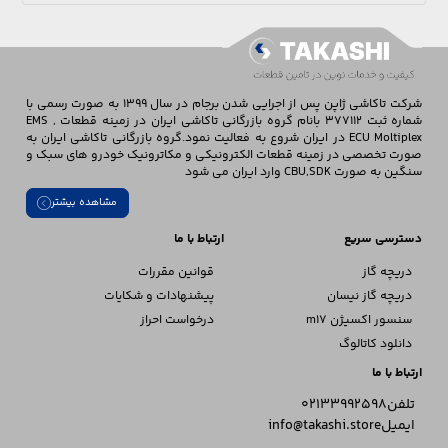
شرکت تاکاشی ژاپن پس از اجرایی شدن برجام در سال 1399 به صورت رسمی با
شماره ثبت 377112 بانام گروه بازرگانی تاکاشی ایران در زمینه قطعات EMS ,
ECU Moltiplex در ایران شروع به فعالیت نمود.گروه بازرگانی تاکاشی ایران به
صورت تخصصی در زمینه قطعات الکترونیکی و مکاترونیک خودرو های سبک و
سنگین به صورت CBU,SDK وارد ایران می شود
مشاهده بیشتر
دسترسی سریع
ارتباط با ما
دریچه گاز
قوانین مقررات
دریچه گاز نیسان
پیشنهادات و شکایات
سنسور اکسیژن m17
درخواست احراز
دانلود کاتالوگ
ارتباط با ما
تلفن
02133992598
ایمیل
info@takashi.store