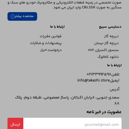
صورت تخصصی در زمینه قطعات الکترونیکی و مکاترونیک خودرو های سبک و
سنگین به صورت CBU,SDK وارد ایران می شود
مشاهده بیشتر
دسترسی سریع
ارتباط با ما
دریچه گاز
قوانین مقررات
دریچه گاز نیسان
پیشنهادات و شکایات
سنسور اکسیژن m17
درخواست احراز
دانلود کاتالوگ
ارتباط با ما
تلفن
02133992598
ایمیل
info@takashi.store
آدرس
سعدی جنوبی، خیابان اکباتان، پاساژ معصومی، طبقه دوم، پلاک
88
عضویت در خبر نامه
ارسال