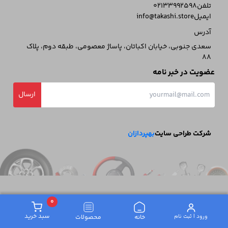
تلفن
02133992598
ایمیل
info@takashi.store
آدرس
سعدی جنوبی، خیابان اکباتان، پاساژ معصومی، طبقه دوم، پلاک
88
عضویت در خبر نامه
ارسال
شرکت طراحی سایت
بهپردازان
0
سبد خرید
ورود | ثبت‌ نام
خانه
محصولات