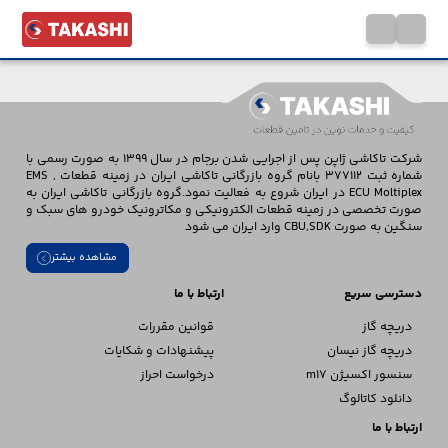
شرکت تاکاشی ژاپن پس از اجرایی شدن برجام در سال 1399 به صورت رسمی با
شماره ثبت 377112 بانام گروه بازرگانی تاکاشی ایران در زمینه قطعات EMS ,
ECU Moltiplex در ایران شروع به فعالیت نمود.گروه بازرگانی تاکاشی ایران به
صورت تخصصی در زمینه قطعات الکترونیکی و مکاترونیک خودرو های سبک و
سنگین به صورت CBU,SDK وارد ایران می شود
مشاهده بیشتر
دسترسی سریع
ارتباط با ما
دریچه گاز
قوانین مقررات
دریچه گاز نیسان
پیشنهادات و شکایات
سنسور اکسیژن m17
درخواست احراز
دانلود کاتالوگ
ارتباط با ما