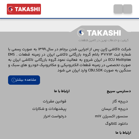
شرکت تاکاشی ژاپن پس از اجرایی شدن برجام در سال 1399 به صورت رسمی با
شماره ثبت 377112 بانام گروه بازرگانی تاکاشی ایران در زمینه قطعات EMS ,
ECU Moltiplex در ایران شروع به فعالیت نمود.گروه بازرگانی تاکاشی ایران به
صورت تخصصی در زمینه قطعات الکترونیکی و مکاترونیک خودرو های سبک و
سنگین به صورت CBU,SDK وارد ایران می شود
مشاهده بیشتر
دسترسی سریع
ارتباط با ما
دریچه گاز
قوانین مقررات
دریچه گاز نیسان
پیشنهادات و شکایات
سنسور اکسیژن m17
درخواست احراز
دانلود کاتالوگ
ارتباط با ما