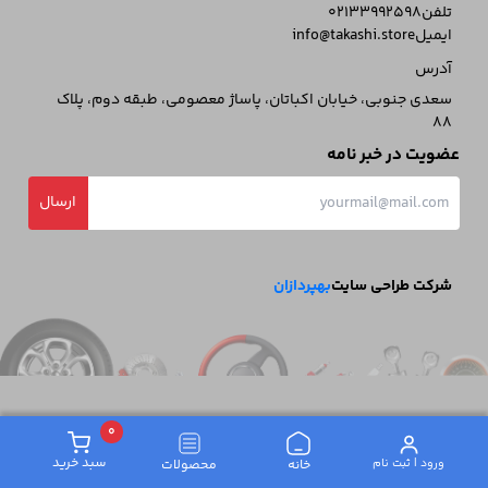
تلفن
02133992598
ایمیل
info@takashi.store
آدرس
سعدی جنوبی، خیابان اکباتان، پاساژ معصومی، طبقه دوم، پلاک
88
عضویت در خبر نامه
ارسال
شرکت طراحی سایت
بهپردازان
0
سبد خرید
ورود | ثبت‌ نام
خانه
محصولات