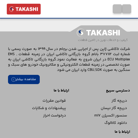
شرکت تاکاشی ژاپن پس از اجرایی شدن برجام در سال 1399 به صورت رسمی با
شماره ثبت 377112 بانام گروه بازرگانی تاکاشی ایران در زمینه قطعات EMS ,
ECU Moltiplex در ایران شروع به فعالیت نمود.گروه بازرگانی تاکاشی ایران به
صورت تخصصی در زمینه قطعات الکترونیکی و مکاترونیک خودرو های سبک و
سنگین به صورت CBU,SDK وارد ایران می شود
مشاهده بیشتر
دسترسی سریع
ارتباط با ما
دریچه گاز
قوانین مقررات
دریچه گاز نیسان
پیشنهادات و شکایات
سنسور اکسیژن m17
درخواست احراز
دانلود کاتالوگ
ارتباط با ما