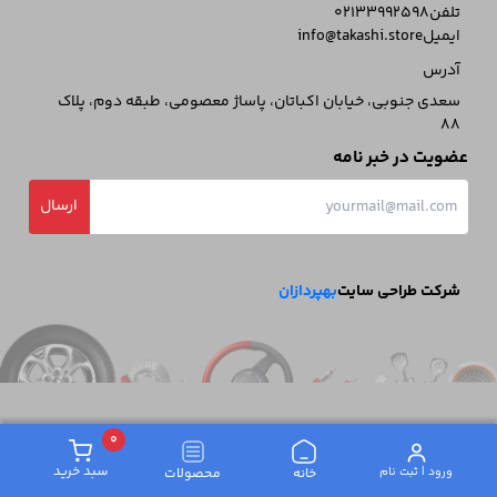
تلفن
02133992598
ایمیل
info@takashi.store
آدرس
سعدی جنوبی، خیابان اکباتان، پاساژ معصومی، طبقه دوم، پلاک
88
عضویت در خبر نامه
ارسال
شرکت طراحی سایت
بهپردازان
0
سبد خرید
ورود | ثبت‌ نام
خانه
محصولات