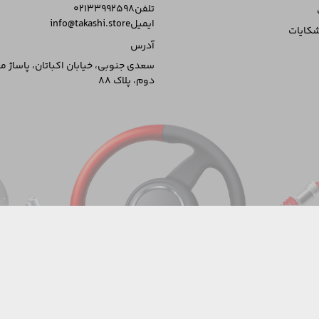
تلفن
02133992598
ایمیل
info@takashi.store
شکایات
آدرس
سعدی جنوبی، خیابان اکباتان، پاساژ 
دوم، پلاک 88