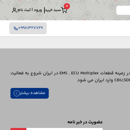
0
سبد خرید
ورود | ثبت‌ نام
09981327729
شرکت تاکاشی ژاپن پس از اجرایی شدن برجام در سال 1399 به صورت رسمی با شماره ثبت 377112 بانام گروه بازرگانی تاکاشی ایران در زمینه قطعات EMS , ECU Moltiplex در ایران شروع به فعالیت
مشاهده بیشتر
عضویت در خبر نامه