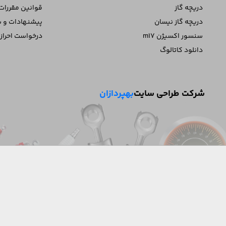
دریچه گاز
قوانین مقررات
دریچه گاز نیسان
پیشنهادات و 
سنسور اکسیژن m17
درخواست احراز
دانلود کاتالوگ
شرکت طراحی سایت
بهپردازان