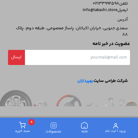
تلفن
02133992598
ایمیل
info@takashi.store
آدرس
سعدی جنوبی، خیابان اکباتان، پاساژ معصومی، طبقه دوم، پلاک
88
عضویت در خبر نامه
ارسال
شرکت طراحی سایت
بهپردازان
0
سبد خرید
ورود | ثبت‌ نام
خانه
محصولات