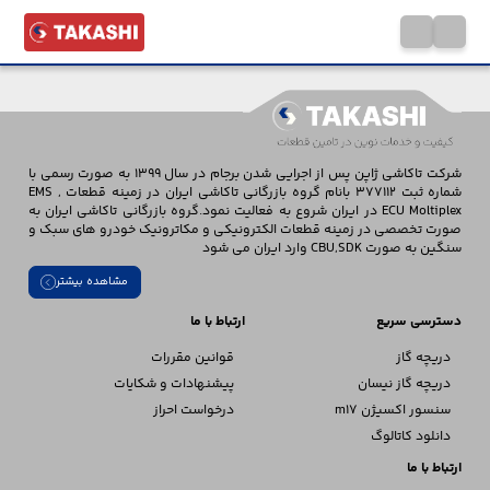
شرکت تاکاشی ژاپن پس از اجرایی شدن برجام در سال 1399 به صورت رسمی با
شماره ثبت 377112 بانام گروه بازرگانی تاکاشی ایران در زمینه قطعات EMS ,
ECU Moltiplex در ایران شروع به فعالیت نمود.گروه بازرگانی تاکاشی ایران به
صورت تخصصی در زمینه قطعات الکترونیکی و مکاترونیک خودرو های سبک و
سنگین به صورت CBU,SDK وارد ایران می شود
مشاهده بیشتر
دسترسی سریع
ارتباط با ما
دریچه گاز
قوانین مقررات
دریچه گاز نیسان
پیشنهادات و شکایات
سنسور اکسیژن m17
درخواست احراز
دانلود کاتالوگ
ارتباط با ما