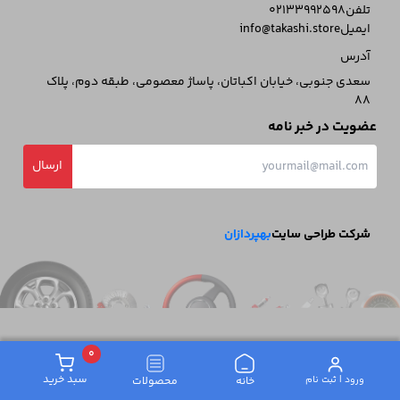
تلفن
02133992598
ایمیل
info@takashi.store
آدرس
سعدی جنوبی، خیابان اکباتان، پاساژ معصومی، طبقه دوم، پلاک
88
عضویت در خبر نامه
ارسال
شرکت طراحی سایت
بهپردازان
0
سبد خرید
ورود | ثبت‌ نام
خانه
محصولات