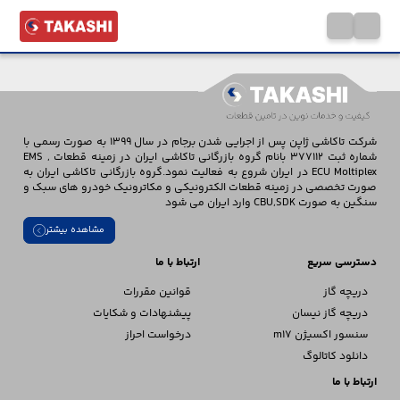
شرکت تاکاشی ژاپن پس از اجرایی شدن برجام در سال 1399 به صورت رسمی با
شماره ثبت 377112 بانام گروه بازرگانی تاکاشی ایران در زمینه قطعات EMS ,
ECU Moltiplex در ایران شروع به فعالیت نمود.گروه بازرگانی تاکاشی ایران به
صورت تخصصی در زمینه قطعات الکترونیکی و مکاترونیک خودرو های سبک و
سنگین به صورت CBU,SDK وارد ایران می شود
مشاهده بیشتر
دسترسی سریع
ارتباط با ما
دریچه گاز
قوانین مقررات
دریچه گاز نیسان
پیشنهادات و شکایات
سنسور اکسیژن m17
درخواست احراز
دانلود کاتالوگ
ارتباط با ما