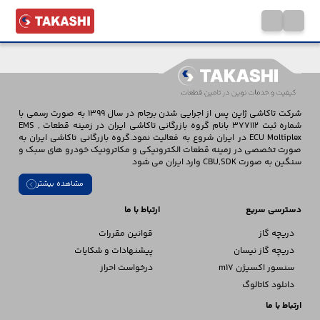
شرکت تاکاشی ژاپن پس از اجرایی شدن برجام در سال 1399 به صورت رسمی با
شماره ثبت 377112 بانام گروه بازرگانی تاکاشی ایران در زمینه قطعات EMS ,
ECU Moltiplex در ایران شروع به فعالیت نمود.گروه بازرگانی تاکاشی ایران به
صورت تخصصی در زمینه قطعات الکترونیکی و مکاترونیک خودرو های سبک و
سنگین به صورت CBU,SDK وارد ایران می شود
مشاهده بیشتر
دسترسی سریع
ارتباط با ما
دریچه گاز
قوانین مقررات
دریچه گاز نیسان
پیشنهادات و شکایات
سنسور اکسیژن m17
درخواست احراز
دانلود کاتالوگ
ارتباط با ما