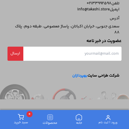
تلفن
02133992598
ایمیل
info@takashi.store
آدرس
سعدی جنوبی، خیابان اکباتان، پاساژ معصومی، طبقه دوم، پلاک
88
عضویت در خبر نامه
ارسال
شرکت طراحی سایت
بهپردازان
0
سبد خرید
ورود | ثبت‌ نام
خانه
محصولات