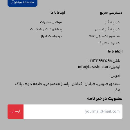
مشاهده بیشتر
دسترسی سریع
ارتباط با ما
دریچه گاز
قوانین مقررات
دریچه گاز نیسان
پیشنهادات و شکایات
سنسور اکسیژن m17
درخواست احراز
دانلود کاتالوگ
ارتباط با ما
تلفن
02133992598
ایمیل
info@takashi.store
آدرس
سعدی جنوبی، خیابان اکباتان، پاساژ معصومی، طبقه دوم، پلاک
88
عضویت در خبر نامه
ارسال