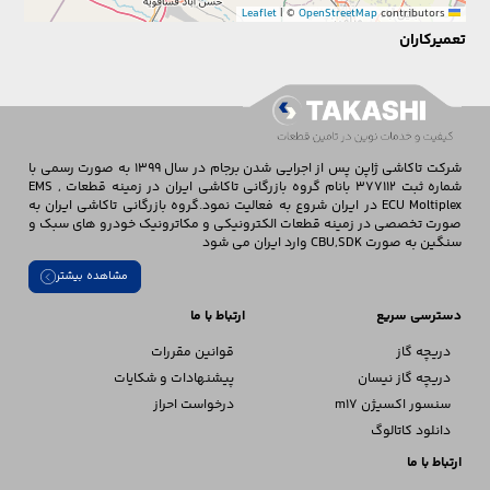
|
©
OpenStreetMap
contributors
Leaflet
تعمیرکاران
شرکت تاکاشی ژاپن پس از اجرایی شدن برجام در سال 1399 به صورت رسمی با
شماره ثبت 377112 بانام گروه بازرگانی تاکاشی ایران در زمینه قطعات EMS ,
ECU Moltiplex در ایران شروع به فعالیت نمود.گروه بازرگانی تاکاشی ایران به
صورت تخصصی در زمینه قطعات الکترونیکی و مکاترونیک خودرو های سبک و
سنگین به صورت CBU,SDK وارد ایران می شود
مشاهده بیشتر
دسترسی سریع
ارتباط با ما
دریچه گاز
قوانین مقررات
دریچه گاز نیسان
پیشنهادات و شکایات
سنسور اکسیژن m17
درخواست احراز
دانلود کاتالوگ
ارتباط با ما